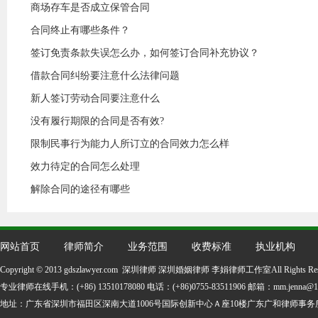
商场存车是否成立保管合同
合同终止有哪些条件？
签订免责条款失误怎么办，如何签订合同补充协议？
借款合同纠纷要注意什么法律问题
新人签订劳动合同要注意什么
没有履行期限的合同是否有效?
限制民事行为能力人所订立的合同效力怎么样
效力待定的合同怎么处理
解除合同的途径有哪些
网站首页
律师简介
业务范围
收费标准
执业机构
Copyright © 2013 gdszlawyer.com 深圳律师 深圳婚姻律师 李娟律师工作室All Rights Re
专业律师在线手机：(+86) 13510178080 电话：(+86)0755-83511906 邮箱：mm.jenna@16
地址：
广东省深圳市福田区深南大道1006号国际创新中心Ａ座10楼广东广和律师事务