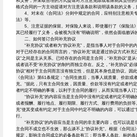
和义务，并采取合理的方式提请对方注意免除或者限制其责任的
格式合同的一方主动提请对方注意该条款和说明该条款的义务，
4、对未在《合同法》分则中规定的合同，应特别注意相关专
法》等。
5、注意证据的保留。对保险人来说，即使履行了《保险法》规
其已经履行了义务，会被视为没有“明确说明”，依然会面临败诉
二、如何签订合同补充协议
“补充协议”或者称为“协议补充”，是指当事人对于合同中的内
对于已经存在的合同而言的，“协议补充”就是通过协议方式补充
议”之间是主从关系。已经存在的合同是主合同，“补充协议”是
或者说不受“补充协议”的制约而独立存在。反之，“补充协议”
协议”相对于主合同而言没有独立性，但是其本身也是协议。因此
《合同法》第61条规定：“合同生效后，当事人就质量、价款或
充。”据此，只有主合同生效，因质量、价款等没有约定或者约定
者约定不明确的事项，以利于主合同的履行，从而实现当事人订
“协议补充”的内容应当是主合同中没有约定或者约定不明确的
或者报酬、履行地点、履行期限、履行方式、履行费用的负担等
充”使其变成有约定;对于主合同中约定不明确的内容，可以通过
行。
“补充协议”的内容应当是主合同的非主要内容，也可以说是
主合同不成立也不生效，那么谈不上“协议补充”。根据《合同法
规定，影响主合同成立的必备条款有三：即当事人条款、标的条