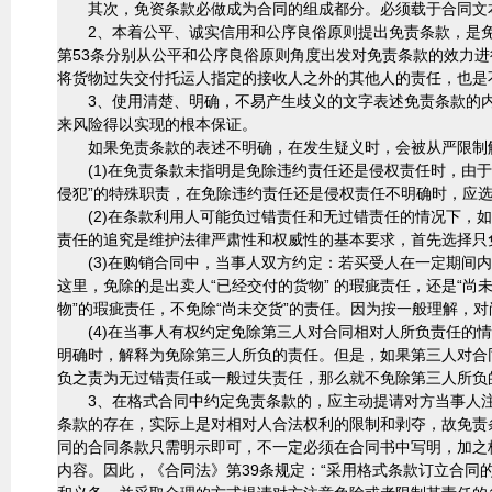
其次，免资条款必做成为合同的组成都分。必须载于合同文本
2、本着公平、诚实信用和公序良俗原则提出免责条款，是免
第53条分别从公平和公序良俗原则角度出发对免责条款的效力
将货物过失交付托运人指定的接收人之外的其他人的责任，也是
3、使用清楚、明确，不易产生歧义的文字表述免责条款的内
来风险得以实现的根本保证。
如果免责条款的表述不明确，在发生疑义时，会被从严限制解
(1)在免责条款未指明是免除违约责任还是侵权责任时，由于
侵犯”的特殊职责，在免除违约责任还是侵权责任不明确时，应
(2)在条款利用人可能负过错责任和无过错责任的情况下，如
责任的追究是维护法律严肃性和权威性的基本要求，首先选择只
(3)在购销合同中，当事人双方约定：若买受人在一定期间内
这里，免除的是出卖人“已经交付的货物” 的瑕疵责任，还是“尚
物”的瑕疵责任，不免除“尚未交货”的责任。因为按一般理解，
(4)在当事人有权约定免除第三人对合同相对人所负责任的情
明确时，解释为免除第三人所负的责任。但是，如果第三人对合
负之责为无过错责任或一般过失责任，那么就不免除第三人所负
3、在格式合同中约定免责条款的，应主动提请对方当事人注
条款的存在，实际上是对相对人合法权利的限制和剥夺，故免责
同的合同条款只需明示即可，不一定必须在合同书中写明，加之
内容。因此，《合同法》第39条规定：“采用格式条款订立合同